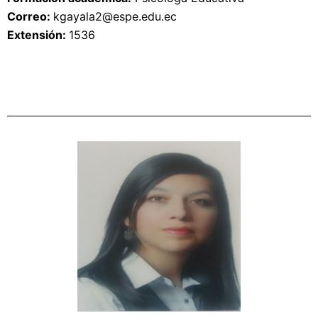
Correo: 
kgayala2
@espe.edu.ec
Extensión: 
1536