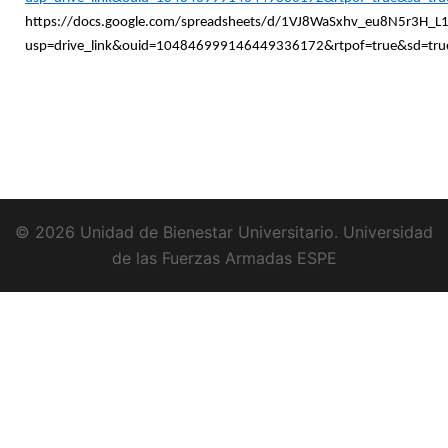
https://docs.google.com/spreadsheets/d/1VJ8WaSxhv_eu8N5r3H_L1
usp=drive_link&ouid=104846999146449336172&rtpof=true&sd=tru
© 2026 Unidad de Bienestar Universitario. Universidad
de las Fuerzas Armadas ESPE