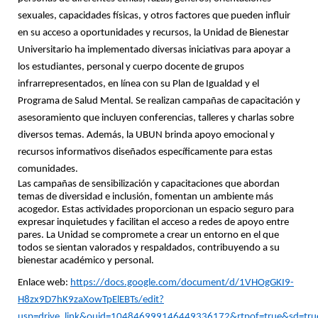
sexuales, capacidades físicas, y otros factores que pueden influir
en su acceso a oportunidades y recursos, la Unidad de Bienestar
Universitario ha implementado diversas iniciativas para apoyar a
los estudiantes, personal y cuerpo docente de grupos
infrarrepresentados, en línea con su Plan de Igualdad y el
Programa de Salud Mental. Se realizan campañas de capacitación y
asesoramiento que incluyen conferencias, talleres y charlas sobre
diversos temas. Además, la UBUN brinda apoyo emocional y
recursos informativos diseñados específicamente para estas
comunidades.
Las campañas de sensibilización y capacitaciones que abordan
temas de diversidad e inclusión, fomentan un ambiente más
acogedor. Estas actividades proporcionan un espacio seguro para
expresar inquietudes y facilitan el acceso a redes de apoyo entre
pares. La Unidad se compromete a crear un entorno en el que
todos se sientan valorados y respaldados, contribuyendo a su
bienestar académico y personal.
Enlace web:
https://docs.google.com/document/d/1VHOgGKI9-
H8zx9D7hK9zaXowTpElEBTs/edit?
usp=drive_link&ouid=104846999146449336172&rtpof=true&sd=tru